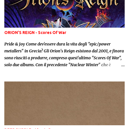
ORION'S REIGN - Scores Of War
Pride & Joy Come dev'essere dura la vita degli "epic/power
metallers" in Grecia? Gli Orion's Reign esistono dal 2001, e finora
sono riusciti a produrre, compreso quest'ultimo "Scores Of War",
solo due albums. Con il precedente "Nuclear Winter" che è
posteriore di addirittura 10 anni! Ciò nonostante, e nonostante
non avessi mai avuto il piacere di ascoltare il precedente lavoro, i
nostri riescono nel loro sicuramente tanto sudato intento di
tornare sulla scena Metal con un nuovo full-lenght. Ed oggi... ci
troviamo difronte un prodotto discografico che rasenta
l'eccellenza! Perché, oltre alla caratura superiore dei musicisti (e
soprattutto di un cantante, Daniel Vasconcelos, dall'estensione
vocale stupefacente), i nostri potrebbero essere associati per
intenti ai nostri Rhapsody Of Fire. Poiché il loro Power Metal è