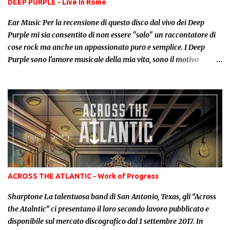
DEEP PURPLE - Live In Rome
pregno di orchestrazioni sinfoniche e cori classici che
sottolineano costantemente l'enfasi epica di tutto il l...
Ear Music Per la recensione di questo disco dal vivo dei Deep
Purple mi sia consentito di non essere "solo" un raccontatore di
cose rock ma anche un appassionato puro e semplice. I Deep
Purple sono l'amore musicale della mia vita, sono il motivo
principale per cui ho deciso di fare della musica la passione che
mi motiva e mi scalda il cuore. Ho comprato tutti i loro dischi,
anche in edizioni diverse, li ho seguiti in concerto decine di volte
in giro per l'Italia e l'Europa. Ho avuto l'onore di stringere la
mano a sei membri storici regalando loro una copia del mio
primo libro Hard Rock Story opportunamente tradotto. Ho
ascoltato tantissimi bootleg dei loro concerti di tutte le epoche
riuscendo a cogliere le infinite variazioni sul tema che
specialmente negli anni Settanta rendevano ogni concerto
ACROSS THE ATLANTIC - Work of Progress
diverso dal precedente. Tanta genuina dedizione meritava prima
o poi un premio come questo, vale a dire un doppio dal vivo
Sharptone La talentuosa band di San Antonio, Texas, gli “Across
ufficiale di un concerto in cui sono s...
the Atalntic” ci presentano il loro secondo lavoro pubblicato e
disponibile sul mercato discografico dal 1 settembre 2017. In