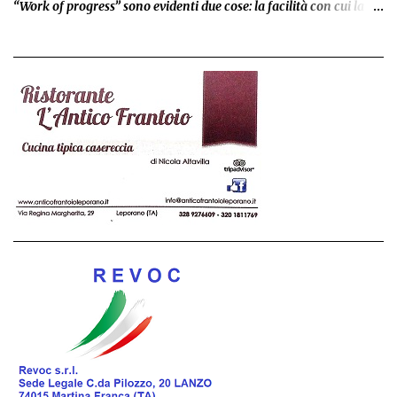
“Work of progress” sono evidenti due cose: la facilità con cui la
band svolazza tra la musica anni ’90, dove non vi è un solo
elemento mancante di quello fondamentali delle band che
militavano in quegli anni; e un accostamento che viene quasi
immediato con i migliori Green Day. La band composta dal
vocalist Jay Martinez, Jason Lugo e Julio Bautista alle chiatarre,
Jayy Garza al basso e Cody Cook alla batteria, spaziano dal Pop
Punk al post Alternative/Melodic hardcore. Da sottolineare che
l’album può essere tranquillamente suddiviso in due parti è che
dalla canzone “24 hours” ha inizio la parte più pregevole ed
elaborata del lavoro. Tutti i testi trattano temi importanti ed
impegnati che contestano grossi linee ‘il sistema’ ma denunciano
anche ogni forma di abuso e violenza. Il platter composto...