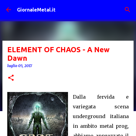
Passa ai contenuti principali
GiornaleMetal.it
ELEMENT OF CHAOS - A New
Dawn
luglio 05, 2017
Dalla fervida e
variegata scena
underground italiana
in ambito metal prog,
abbiamo apprezzato il